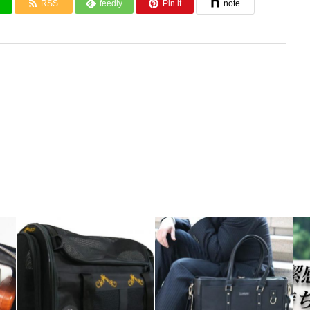
RSS
feedly
Pin it
note