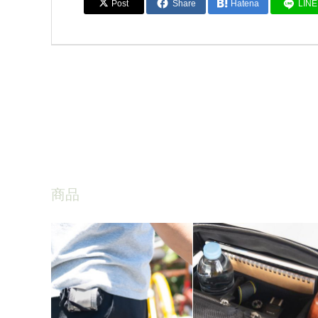
Post
Share
Hatena
LINE
商品