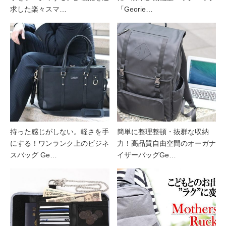
求した楽々スマ…
「Georie…
持った感じがしない。軽さを手
簡単に整理整頓・抜群な収納
にする！ワンランク上のビジネ
力！高品質自由空間のオーガナ
スバッグ Ge…
イザーバッグGe…