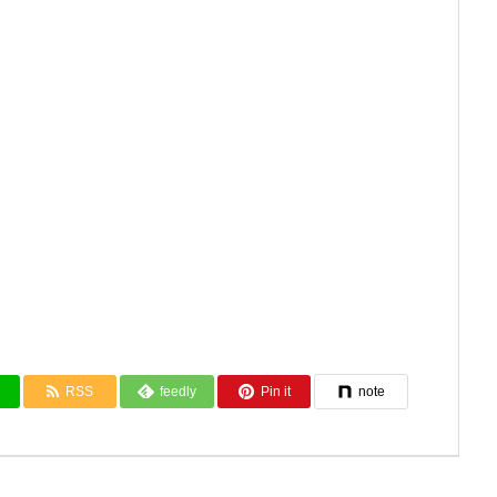
RSS
feedly
Pin it
note