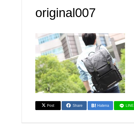
original007
Post
Share
Hatena
LINE