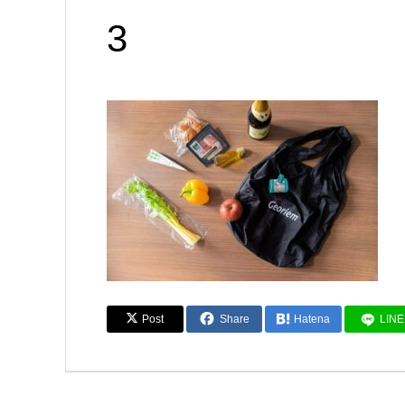
3
Post
Share
Hatena
LINE