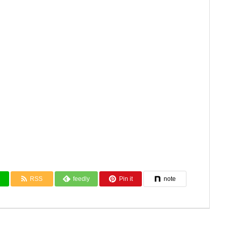
RSS
feedly
Pin it
note