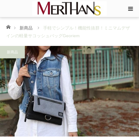
ホーム
新商品
手軽でシンプル！機能性抜群！ミニマムデザ
インの軽量サコッシュバッグGeoriem
新商品