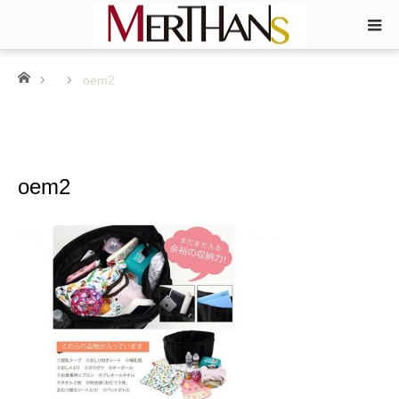
ホーム
oem2
oem2