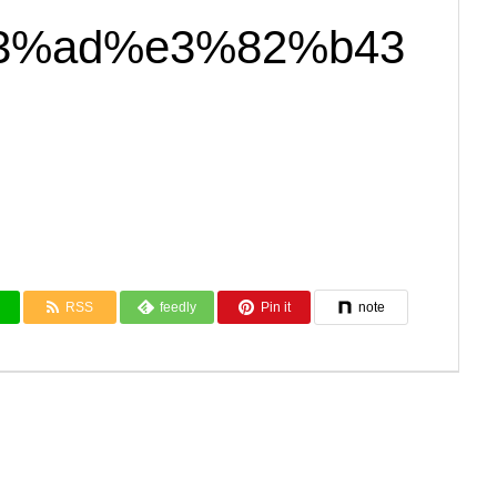
83%ad%e3%82%b43
RSS
feedly
Pin it
note