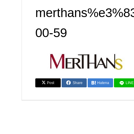
merthans%e3%
00-59
Post
Share
Hatena
LINE