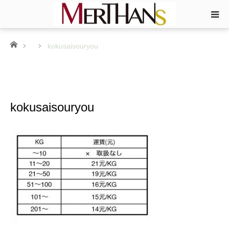
ホーム
kokusaisouryou
kokusaisouryou