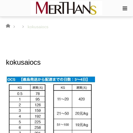
ホーム
kokusaiocs
kokusaiocs