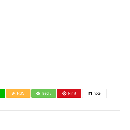
RSS
feedly
Pin it
note