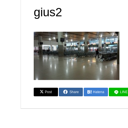
gius2
Post
Share
Hatena
LINE