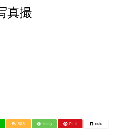
6 写真撮
RSS
feedly
Pin it
note