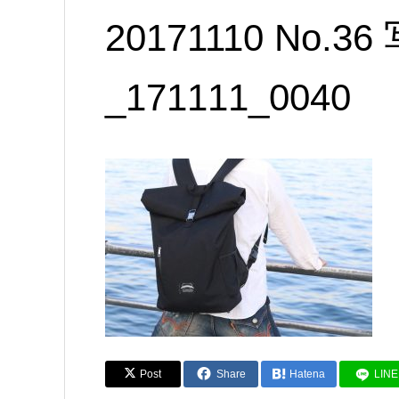
20171110 No.3
_171111_0040
Post
Share
Hatena
LINE