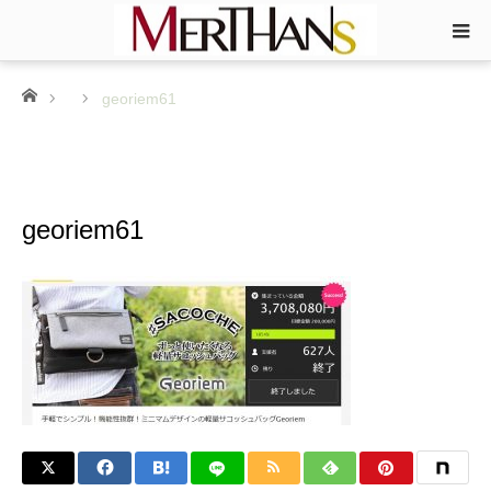
ホーム
georiem61
georiem61