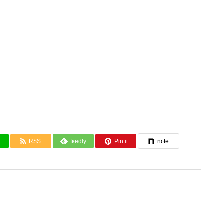
RSS
feedly
Pin it
note