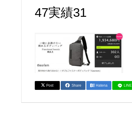
47実績31
Post
Share
Hatena
LINE