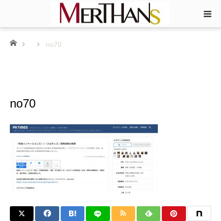
ホーム
no70
no70