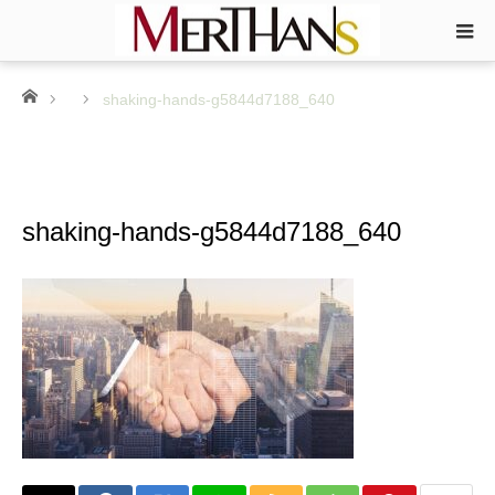
ホーム
shaking-hands-g5844d7188_640
shaking-hands-g5844d7188_640